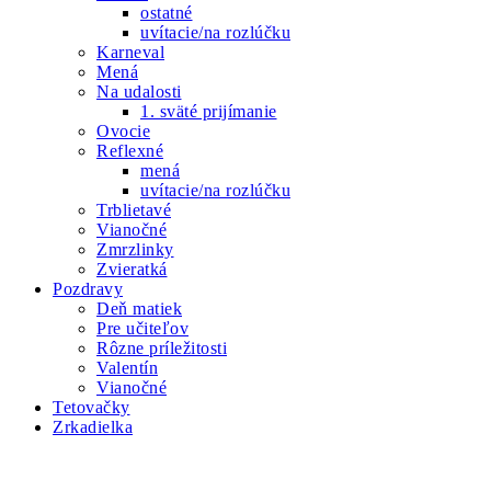
ostatné
uvítacie/na rozlúčku
Karneval
Mená
Na udalosti
1. sväté prijímanie
Ovocie
Reflexné
mená
uvítacie/na rozlúčku
Trblietavé
Vianočné
Zmrzlinky
Zvieratká
Pozdravy
Deň matiek
Pre učiteľov
Rôzne príležitosti
Valentín
Vianočné
Tetovačky
Zrkadielka