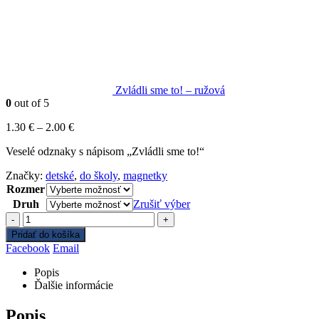
Zvládli sme to! – ružová
0
out of 5
Cena
1.30
€
–
2.00
€
range:
Veselé odznaky s nápisom „Zvládli sme to!“
1.30 €
through
Značky:
detské
,
do školy
,
magnetky
2.00 €
Rozmer
Druh
Zrušiť výber
-
+
Pridať do košíka
Facebook
Email
Popis
Ďalšie informácie
Popis