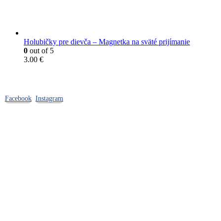
Holubičky pre dievča – Magnetka na sväté prijímanie
0
out of 5
3.00
€
Sledujte nás
Facebook
Instagram
Pred nákupom
FAQ – Časté otázky
Cenník
Obchodné podmienky
Doprava a platba
Záleží nám na vás
Ochrana osobných údajov
Reklamačný poriadok