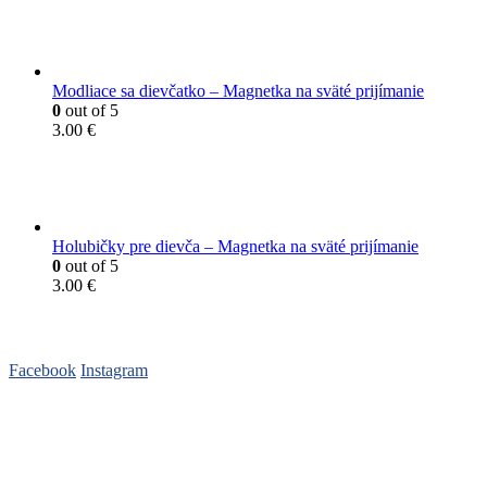
Modliace sa dievčatko – Magnetka na sväté prijímanie
0
out of 5
3.00
€
Holubičky pre dievča – Magnetka na sväté prijímanie
0
out of 5
3.00
€
Sledujte nás
Facebook
Instagram
Pred nákupom
FAQ – Časté otázky
Cenník