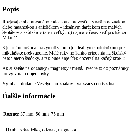
Popis
Rozjasajte obdarovaného radosťou a hravosťou s naším odznakom
alebo magnetkou s anjelíčkom – ideálnym darčekom pre malých
školákov a škôlkárov (ale i veľkých!) najmä v čase, keď prichádza
Mikuláš.
S jeho farebným a hravým dizajnom je ideálnym spoločníkom pre
mikulášske prekvapenie. Malé ruky ho ľahko pripevnia na školský
batoh alebo šatôčky, a tak bude anjelíček dozerať na každý krok :)
Ak si želáte na odznaky / magnetky / mená, uveďte to do poznámky
pri vytváraní objednávky.
Výroba a dodanie Veselých odznakov trvá zväčša do týždňa.
Ďalšie informácie
Rozmer
37 mm, 50 mm, 75 mm
Druh
zrkadielko, odznak, magnetka