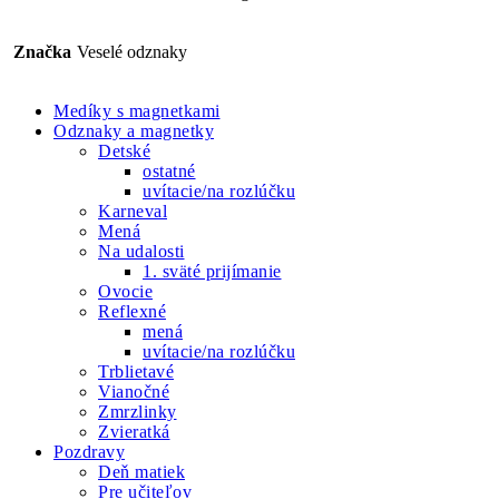
Značka
Veselé odznaky
Medíky s magnetkami
Odznaky a magnetky
Detské
ostatné
uvítacie/na rozlúčku
Karneval
Mená
Na udalosti
1. sväté prijímanie
Ovocie
Reflexné
mená
uvítacie/na rozlúčku
Trblietavé
Vianočné
Zmrzlinky
Zvieratká
Pozdravy
Deň matiek
Pre učiteľov