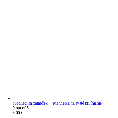
VYBRANÉ PRODUKTY
Modliaci sa chlapček – Magnetka na sväté prijímanie
0
out of 5
3.00
€