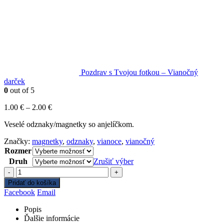
Pozdrav s Tvojou fotkou – Vianočný
darček
0
out of 5
Cena
1.00
€
–
2.00
€
range:
Veselé odznaky/magnetky so anjelíčkom.
1.00 €
through
Značky:
magnetky
,
odznaky
,
vianoce
,
vianočný
2.00 €
Rozmer
Druh
Zrušiť výber
-
+
Pridať do košíka
Facebook
Email
Popis
Ďalšie informácie