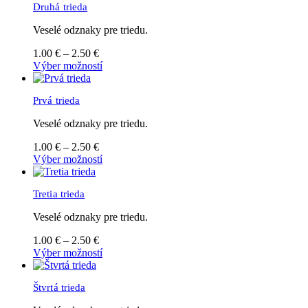
stránke
Druhá trieda
2.50 €
viacero
produktu.
variantov.
Veselé odznaky pre triedu.
Možnosti
si
Cena
1.00
€
–
2.50
€
môžete
range:
Tento
Výber možností
vybrať
1.00 €
produkt
na
through
má
stránke
Prvá trieda
2.50 €
viacero
produktu.
variantov.
Veselé odznaky pre triedu.
Možnosti
si
Cena
1.00
€
–
2.50
€
môžete
range:
Tento
Výber možností
vybrať
1.00 €
produkt
na
through
má
stránke
Tretia trieda
2.50 €
viacero
produktu.
variantov.
Veselé odznaky pre triedu.
Možnosti
si
Cena
1.00
€
–
2.50
€
môžete
range:
Tento
Výber možností
vybrať
1.00 €
produkt
na
through
má
stránke
Štvrtá trieda
2.50 €
viacero
produktu.
variantov.