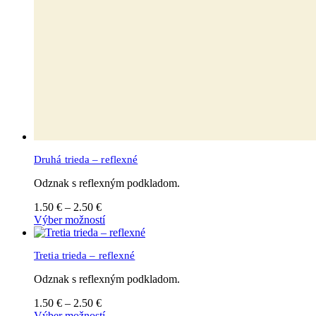
Druhá trieda – reflexné
Odznak s reflexným podkladom.
Cena
1.50
€
–
2.50
€
range:
Tento
Výber možností
1.50 €
produkt
through
má
Tretia trieda – reflexné
2.50 €
viacero
variantov.
Odznak s reflexným podkladom.
Možnosti
si
Cena
1.50
€
–
2.50
€
môžete
range:
Tento
Výber možností