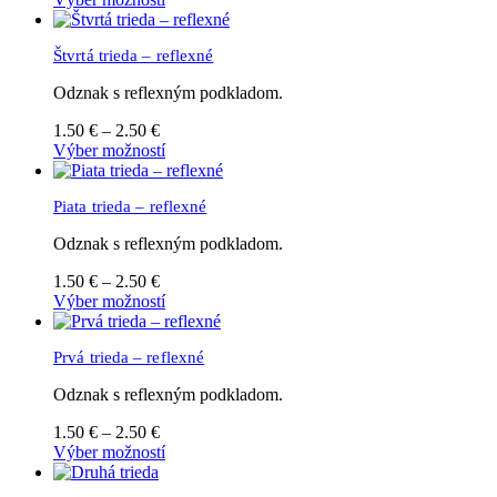
vybrať
1.50 €
produkt
na
through
má
stránke
Štvrtá trieda – reflexné
2.50 €
viacero
produktu.
variantov.
Odznak s reflexným podkladom.
Možnosti
si
Cena
1.50
€
–
2.50
€
môžete
range:
Tento
Výber možností
vybrať
1.50 €
produkt
na
through
má
stránke
Piata trieda – reflexné
2.50 €
viacero
produktu.
variantov.
Odznak s reflexným podkladom.
Možnosti
si
Cena
1.50
€
–
2.50
€
môžete
range:
Tento
Výber možností
vybrať
1.50 €
produkt
na
through
má
stránke
Prvá trieda – reflexné
2.50 €
viacero
produktu.
variantov.
Odznak s reflexným podkladom.
Možnosti
si
Cena
1.50
€
–
2.50
€
môžete
range:
Tento
Výber možností
vybrať
1.50 €
produkt
na
through
má