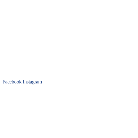
Sledujte nás
Facebook
Instagram
Pred nákupom
FAQ – Časté otázky
Cenník
Obchodné podmienky
Doprava a platba
Záleží nám na vás