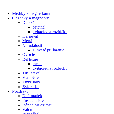
2.50 €
viacero
NAŠE PRODUKTY
variantov.
Možnosti
Medíky s magnetkami
si
Odznaky a magnetky
môžete
Detské
vybrať
ostatné
na
uvítacie/na rozlúčku
stránke
Karneval
produktu.
Mená
Na udalosti
1. sväté prijímanie
Ovocie
Reflexné
mená
uvítacie/na rozlúčku
Trblietavé
Vianočné
Zmrzlinky
Zvieratká
Pozdravy
Deň matiek
Pre učiteľov
Rôzne príležitosti
Valentín