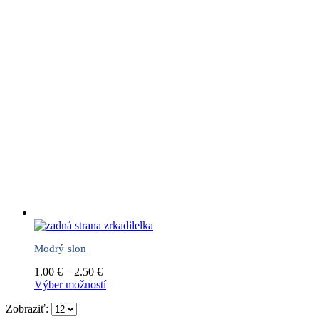
Modrý slon
Cena
1.00
€
–
2.50
€
range:
Tento
Výber možností
1.00 €
produkt
Zobraziť:
through
má