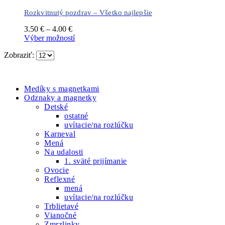
Rozkvitnutý pozdrav – Všetko najlepšie
Cena
3.50
€
–
4.00
€
range:
Tento
Výber možností
3.50 €
produkt
Zobraziť:
through
má
4.00 €
viacero
NAŠE PRODUKTY
variantov.
Možnosti
Medíky s magnetkami
si
Odznaky a magnetky
môžete
Detské
vybrať
ostatné
na
uvítacie/na rozlúčku
stránke
Karneval
produktu.
Mená
Na udalosti
1. sväté prijímanie
Ovocie
Reflexné
mená
uvítacie/na rozlúčku
Trblietavé
Vianočné
Zmrzlinky