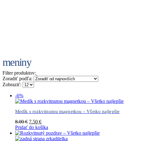
meniny
Filter produktov:
Zoradiť podľa:
Zobraziť:
-6%
Medík s rozkvitnutou magnetkou – Všetko najlepšie
Pôvodná
Aktuálna
8.00
€
7.50
€
cena
cena
Pridať do košíka
bola:
je:
8.00 €.
7.50 €.