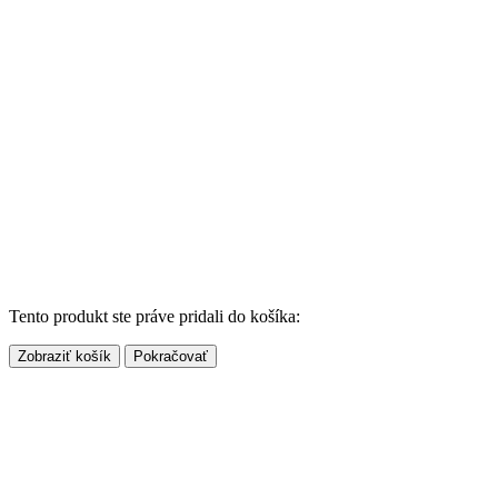
Ochrana osobných údajov
Reklamačný poriadok
Kontaktujte nás
+421 910 533 358
/
info@veseleodznaky.sk
Pondelok–Piatok / 9.00–16.00
Bez súhlasu nie je možné kopírovať ani rozmnožovať motívy, nápad,
balenie či prevedenie, ktoré sú prezentované pod hlavičkou Veselé
odznaky.
©Copyright 2024 Veselé odznaky ~
ithero.sk
–
zuzmichalinova.sk
Tento produkt ste práve pridali do košíka:
Zobraziť košík
Pokračovať