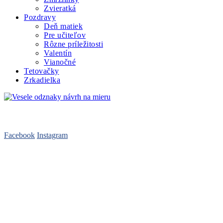
Zvieratká
Pozdravy
Deň matiek
Pre učiteľov
Rôzne príležitosti
Valentín
Vianočné
Tetovačky
Zrkadielka
Sledujte nás
Facebook
Instagram
Pred nákupom
FAQ – Časté otázky
Cenník
Obchodné podmienky
Doprava a platba
Záleží nám na vás