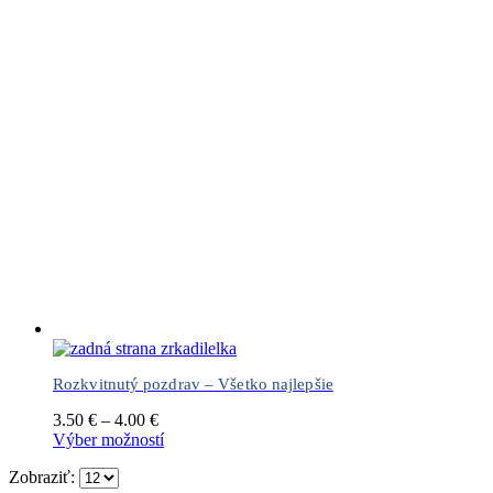
Rozkvitnutý pozdrav – Všetko najlepšie
Cena
3.50
€
–
4.00
€
range:
Tento
Výber možností
3.50 €
produkt
Zobraziť:
through
má