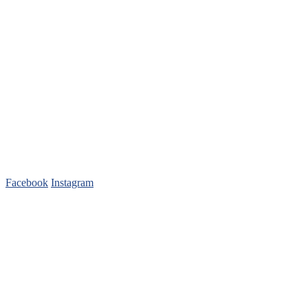
Sledujte nás
Facebook
Instagram
Pred nákupom
FAQ – Časté otázky
Cenník
Obchodné podmienky
Doprava a platba
Záleží nám na vás