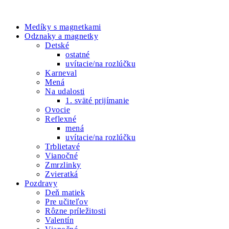
4.00 €
viacero
NAŠE PRODUKTY
variantov.
Možnosti
Medíky s magnetkami
si
Odznaky a magnetky
môžete
Detské
vybrať
ostatné
na
uvítacie/na rozlúčku
stránke
Karneval
produktu.
Mená
Na udalosti
1. sväté prijímanie
Ovocie
Reflexné
mená
uvítacie/na rozlúčku
Trblietavé
Vianočné
Zmrzlinky
Zvieratká
Pozdravy
Deň matiek
Pre učiteľov
Rôzne príležitosti
Valentín