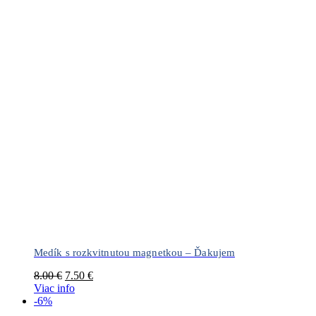
Medík s rozkvitnutou magnetkou – Ďakujem
Pôvodná
Aktuálna
8.00
€
7.50
€
cena
cena
Viac info
bola:
je:
-6%
8.00 €.
7.50 €.