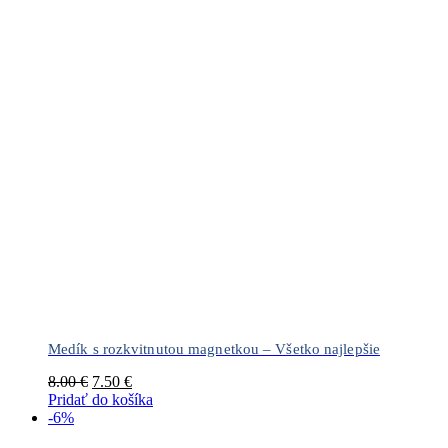
Medík s rozkvitnutou magnetkou – Všetko najlepšie
Pôvodná
Aktuálna
8.00
€
7.50
€
cena
cena
Pridať do košíka
bola:
je:
-6%
8.00 €.
7.50 €.